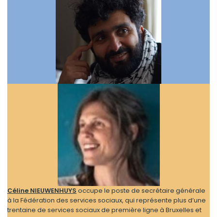
Céline NIEUWENHUYS
occupe le poste de secrétaire générale
à la Fédération des services sociaux, qui repré­­­­­­­­­­­­­­­­­­­­­­­­­sente plus d’une
tren­­­­­­­­­­­­­­­­­­­­­­­­­taine de services sociaux de première ligne à Bruxelles et