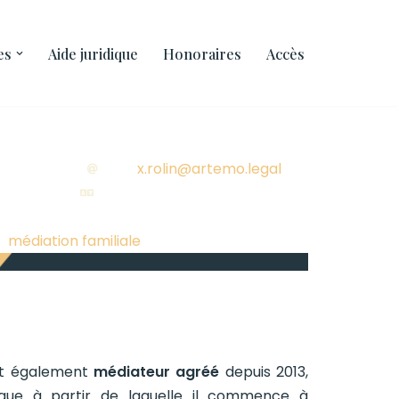
es
Aide juridique
Honoraires
Accès
Téléphone : 02 446 21 56 – 0498 52 39 88
Mail :
x.rolin@artemo.legal
Langue de travail : Français
nication : Français, Nederlands, English
 :
médiation familiale
, mandats judiciaires
est également
médiateur agréé
depuis 2013,
que à partir de laquelle il commence à