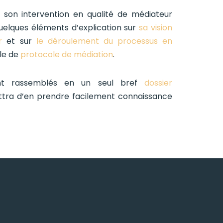
r son intervention en qualité de médiateur
 quelques éléments d’explication sur
sa vision
r
et sur
le déroulement du processus en
èle de
protocole de médiation
.
nt rassemblés en un seul bref
dossier
tra d’en prendre facilement connaissance