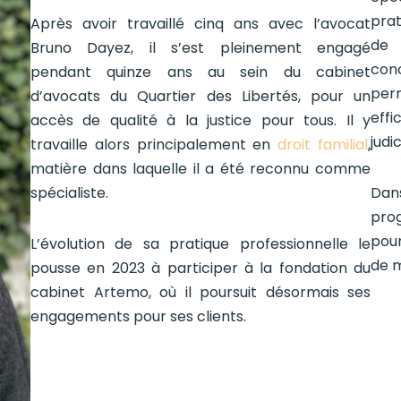
prat
Après avoir travaillé cinq ans avec l’avocat
de 
Bruno Dayez, il s’est pleinement engagé
con
pendant quinze ans au sein du cabinet
perm
d’avocats du Quartier des Libertés, pour un
effi
accès de qualité à la justice pour tous. Il y
judic
travaille alors principalement en
droit familial
,
matière dans laquelle il a été reconnu comme
spécialiste.
Dan
pro
pour
L’évolution de sa pratique professionnelle le
de m
pousse en 2023 à participer à la fondation du
cabinet Artemo, où il poursuit désormais ses
engagements pour ses clients.