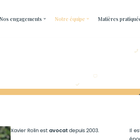
Nos engagements
Notre équipe
Matières pratiqué
Langues de commu
Matières préférentielles
Xavier Rolin est
avocat
depuis 2003.
Il 
épo