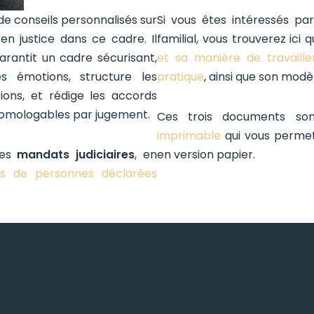
de conseils personnalisés sur
Si vous êtes intéressés pa
 en justice dans ce cadre. Il
familial, vous trouverez ici
arantit un cadre sécurisant,
et sa manière de travaille
s émotions, structure les
pratique
, ainsi que son mod
tions, et rédige les accords
homologables par jugement.
Ces trois documents so
imprimable
qui vous permet
des
mandats judiciaires
, en
en version papier.
ns de personnes déclarées